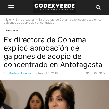
Inicio
Sin categoría
Ex directora de Conama explicó aprobación de
galpones de acopio de concentrado...
Sin categoría
Ex directora de Conama
explicó aprobación de
galpones de acopio de
concentrado en Antofagasta
1756
0
Por
Richard Honour
-
octubre 23, 2015