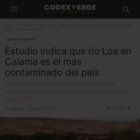
Inicio
Gestión Ambiental
Estudio indica que río Loa en Calama es el
más contaminado del...
Gestión Ambiental
Estudio indica que río Loa en
Calama es el más
contaminado del país
La investigación también mostró que, en los 23 ríos
muestreados, el tipo de basura más común fue el plástico,
con un 38%.
20032
0
Por
Admin
-
enero 29, 2018