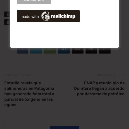
activa
FUENTE
Emol
ETIQUETAS
Río Loa
Artículo anterior
Artículo siguiente
Estudio revela que
ENAP y municipio de
salmoneras en Patagonia
Quintero llegan a acuerdo
han generado falta total o
por derrame de petróleo
parcial de oxígeno en las
aguas