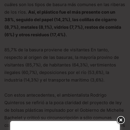
cuáles son los tipos de basura más comunes en las riberas
de los ríos.
Así, el plástico fue el más presente con un
38%, seguido del papel (14,2%), las colillas de cigarro
(8,7%), metales (8,1%), vidrios (7,7%), restos de comida
(6%) y otros residuos (17,4%).
85,7% de la basura proviene de visitantes En tanto,
respecto al origen de las basuras, la mayoría provino de
visitantes (85,7%), de habitantes (64,3%), vertimientos
ilegales (60,7%), deposiciones por el río (53,6%), la
industria (14,3%) y el transporte marítimo (3,6%).
Con estos antecedentes, el ambientalista Rodrigo
Quinteros se refirió a la poca claridad del proyecto de ley
de bolsas plásticas impulsado por el Gobierno de Michelle
Bachelet y criticó su circunscripción a sólo comunas
costeras, «especialmente si más del 40% de los habitantes