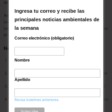
de Chile vive en la única región sin litoral del país».
Ingresa tu correo y recibe las
Además, apuntó a una omisión en el proyecto a las
principales noticias ambientales de
comunas que, sin ser costeras, se ubican en zonas
la semana
contiguas a cuerpos de agua lacustres y fluviales, como es
el caso de Calama.
Correo electrónico (obligatorio)
Noticias Relacionadas:
DGA potenciará fiscalización de recurso hídrico en
Nombre
provincia de El Loa
Con uso de drones buscarán detener extracción ilegal
de agua en Región de Antofagasta
Apellido
Concluye proyecto de investigación sobre la rana del
río Loa
Científicos capturan por primera vez señales mediante
Revisa boletines anteriores.
GPS que indican que una falla está sísmicamente