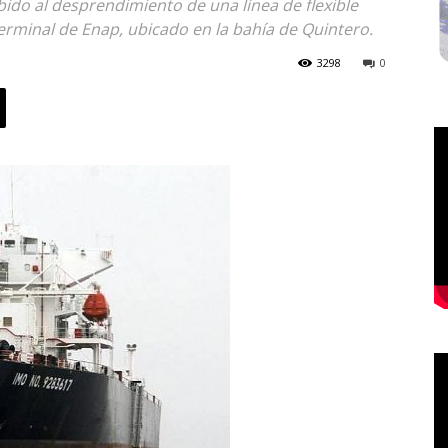
bido al desprendimiento de una línea de flexible
terminal de Enap, ubicado en la bahía de Quintero.
3298
0