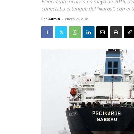
El incidente ocurrió en mayo de 2016, de
conectaba el tanque del “Ikaros”, con el 
Por
Admin
-
enero 29, 2018