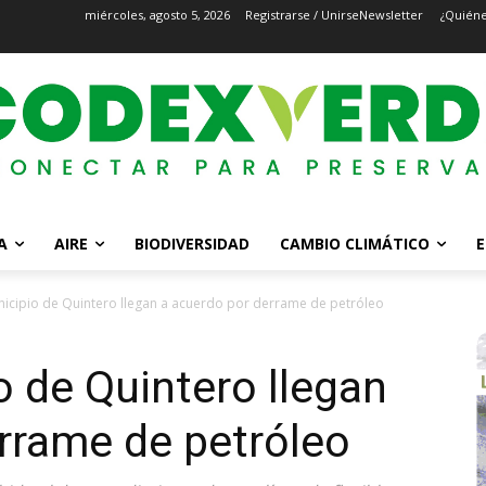
miércoles, agosto 5, 2026
Registrarse / Unirse
Newsletter
¿Quién
A
AIRE
BIODIVERSIDAD
CAMBIO CLIMÁTICO
E
icipio de Quintero llegan a acuerdo por derrame de petróleo
 de Quintero llegan
rrame de petróleo