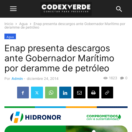
Inicio
Agua
Enap presenta descargos ante Gobernador Marítimo por
deramme de petróleo
Agua
Enap presenta descargos
ante Gobernador Marítimo
por deramme de petróleo
1623
0
Por
Admin
-
diciembre 24, 2014