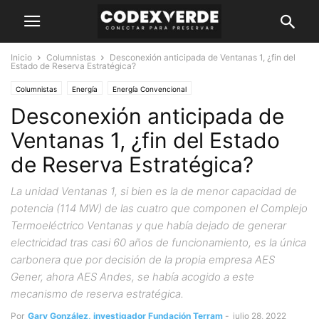
Inicio
Columnistas
Desconexión anticipada de Ventanas 1, ¿fin del
Estado de Reserva Estratégica?
Columnistas
Energía
Energía Convencional
Desconexión anticipada de
Ventanas 1, ¿fin del Estado
de Reserva Estratégica?
La unidad Ventanas 1, si bien es la de menor capacidad de
potencia (114 MW) de las cuatro que componen el Complejo
Termoeléctrico Ventanas y que había dejado de generar
electricidad tras casi 60 años de funcionamiento, es la única
carbonera que por decisión de la propia empresa AES
Gener, ahora AES Andes, se había acogido a este
mecanismo de reserva estratégica.
Por
Gary González, investigador Fundación Terram
-
julio 28, 2022