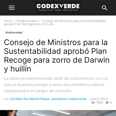
Inicio
Biodiversidad
Consejo de Ministros para la Sustentabilidad
aprobó Plan Recoge para zorro de...
Biodiversidad
Consejo de Ministros para la
Sustentabilidad aprobó Plan
Recoge para zorro de Darwin
y huillín
La instancia interministerial validó los instrumentos con los
que se buscará proteger a estos dos mamíferos nativos,
categorizados en peligro de extinción.
Por
Carolina San Martín Reyes, periodista Codexverde
-
julio 8, 2024
1898
0