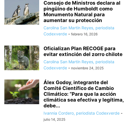
Consejo de Ministros declara al
pingüino de Humboldt como
Monumento Natural para
aumentar su protección
Carolina San Martín Reyes, periodista
Codexverde
-
febrero 16, 2026
Oficializan Plan RECOGE para
evitar extinción del zorro chilote
Carolina San Martín Reyes, periodista
Codexverde
-
noviembre 24, 2025
Álex Godoy, integrante del
Comité Científico de Cambio
Climático: “Para que la acción
climática sea efectiva y legítima,
debe...
Ivannia Cordero, periodista Codexverde
-
julio 14, 2025