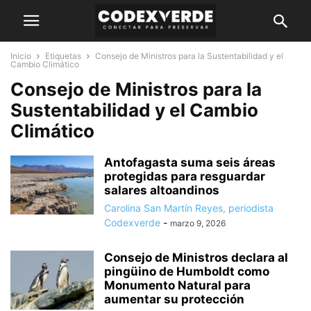
Inicio
Etiquetas
Consejo de Ministros para la Sustentabilidad y el
Cambio Climático
Consejo de Ministros para la
Sustentabilidad y el Cambio
Climático
Antofagasta suma seis áreas
protegidas para resguardar
salares altoandinos
Carolina San Martín Reyes, periodista
Codexverde
-
marzo 9, 2026
Consejo de Ministros declara al
pingüino de Humboldt como
Monumento Natural para
aumentar su protección