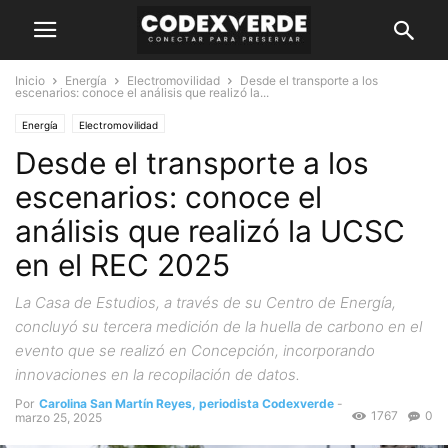
Inicio
Energía
Electromovilidad
Desde el transporte a los
escenarios: conoce el análisis que realizó la...
Energía
Electromovilidad
Desde el transporte a los
escenarios: conoce el
análisis que realizó la UCSC
en el REC 2025
La Casa de Estudios, a través de su Centro de Energía,
concluyó su tercera medición de la huella de carbono en el
evento que se realizó en Concepción, incorporando
innovaciones en la recopilación de datos.
Por
Carolina San Martín Reyes, periodista Codexverde
-
1767
0
marzo 25, 2025