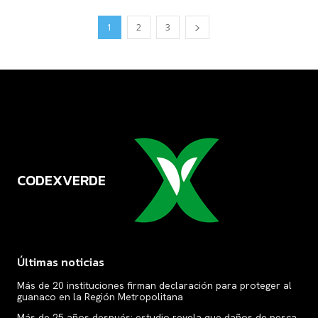
1
2
3
CODEXVERDE
VERDE
Últimas noticias
Más de 20 instituciones firman declaración para proteger al
guanaco en la Región Metropolitana
Más de 25 años después: estudio revela que daños de pesca