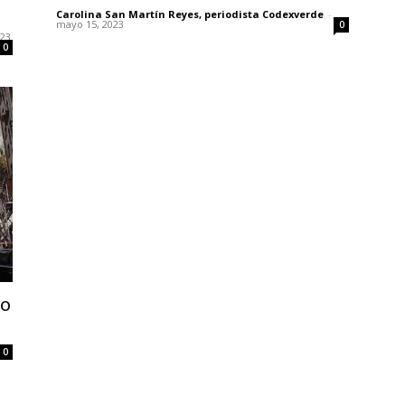
Carolina San Martín Reyes, periodista Codexverde
-
mayo 15, 2023
0
023
0
no
0