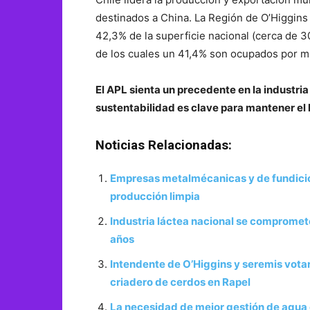
destinados a China. La Región de O’Higgins 
42,3% de la superficie nacional (cerca de 
de los cuales un 41,4% son ocupados por m
El APL sienta un precedente en la industria
sustentabilidad es clave para mantener el 
Noticias Relacionadas:
Empresas metalmécanicas y de fundicion
producción limpia
Industria láctea nacional se compromet
años
Intendente de O’Higgins y seremis vota
criadero de cerdos en Rapel
La necesidad de mejor gestión de agua 