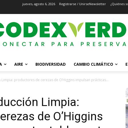
jueves, agosto 6, 2026
Registrarse / Unirse
Newsletter
¿Quiénes s
A
AIRE
BIODIVERSIDAD
CAMBIO CLIMÁTICO
E
 Limpia: productores de cerezas de O’Higgins impulsan prácticas...
ducción Limpia:
erezas de O’Higgins