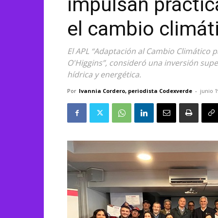
impulsan práctic
el cambio climát
El APL “Adaptación al Cambio Climático 
O'Higgins”, consideró una inversión super
hídrica y energética.
Por
Ivannia Cordero, periodista Codexverde
-
junio 1