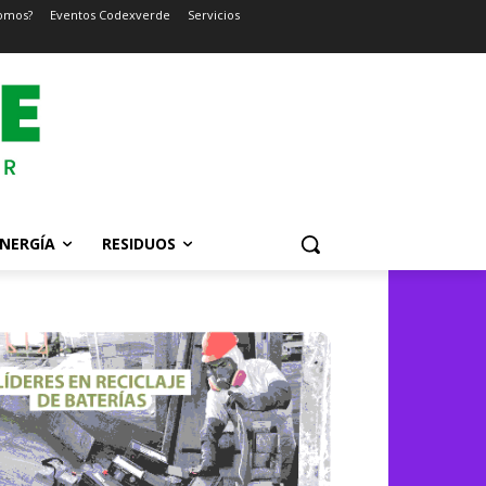
omos?
Eventos Codexverde
Servicios
NERGÍA
RESIDUOS