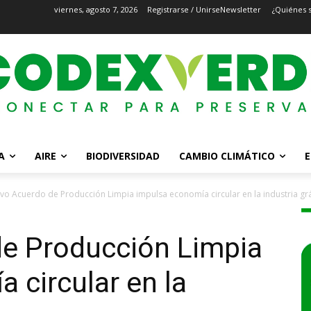
viernes, agosto 7, 2026
Registrarse / Unirse
Newsletter
¿Quiénes 
A
AIRE
BIODIVERSIDAD
CAMBIO CLIMÁTICO
E
vo Acuerdo de Producción Limpia impulsa economía circular en la industria grá
e Producción Limpia
 circular en la