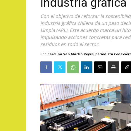
industria gráfica
Con el objetivo de reforzar la sostenibil
industria gráfica chilena da un paso deci
Limpia (APL). Este acuerdo marca un hito 
impulsando acciones concretas para reduc
residuos en todo el sector.
Por
Carolina San Martín Reyes, periodista Codexver