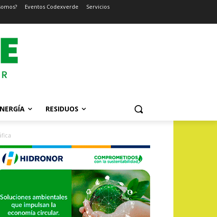
somos?
Eventos Codexverde
Servicios
NERGÍA
RESIDUOS
fica