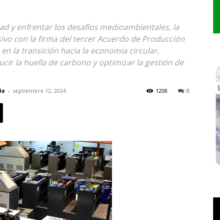
idad y enfrentar los desafíos medioambientales, la
sivo con la firma del tercer Acuerdo de Producción
en la transición hacia la economía circular,
ir la huella de carbono y optimizar la gestión de
de
-
septiembre 12, 2024
1208
0