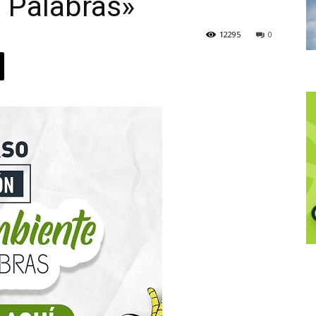
 Palabras»
12295
0