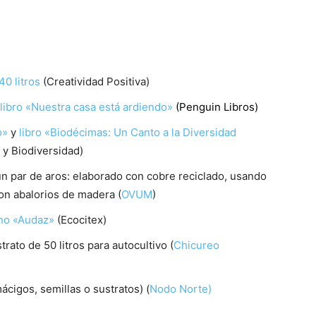
0 litros
(Creatividad Positiva)
libro «Nuestra casa está ardiendo»
(Penguin Libros)
o»
y
libro «Biodécimas: Un Canto a la Diversidad
 y Biodiversidad)
un par de aros: elaborado con cobre reciclado, usando
con abalorios de madera (
OVUM
)
no «Audaz»
(Ecocitex)
trato de 50 litros para autocultivo (
Chicureo
ácigos, semillas o sustratos) (
Nodo Norte)