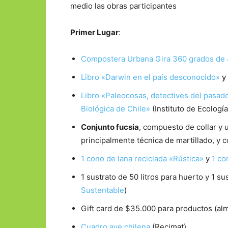
medio las obras participantes
Primer Lugar
:
Compostera Urbana Gira 360 grados de 4
Libro «Darwin en el país desconocido»
y
Libro «Paleocosas, detectives del pasad
Biológica de Chile»
(Instituto de Ecología
Conjunto fucsia
, compuesto de collar y 
principalmente técnica de martillado, y 
1 cono de lana reciclada «Rústica»
y
1 co
1 sustrato de 50 litros para huerto y 1 sus
Sustentable
)
Gift card de $35.000 para productos (alm
Cuadro ave chilena
(Recimat).