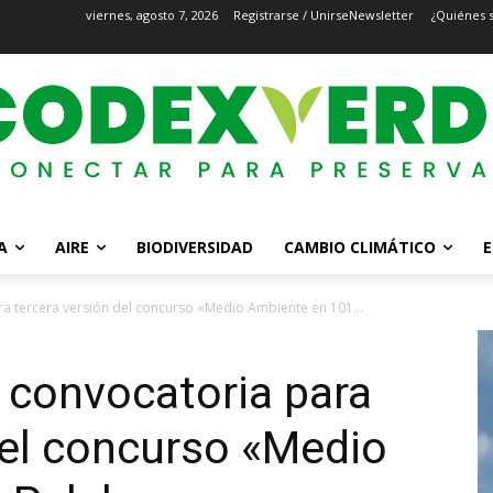
viernes, agosto 7, 2026
Registrarse / Unirse
Newsletter
¿Quiénes 
A
AIRE
BIODIVERSIDAD
CAMBIO CLIMÁTICO
E
 tercera versión del concurso «Medio Ambiente en 101...
 convocatoria para
del concurso «Medio