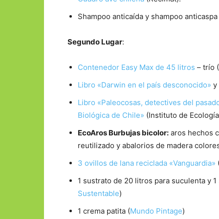
Shampoo anticaída y shampoo anticaspa 
Segundo Lugar
:
Contenedor Easy Max de 45 litros
– trío 
Libro «Darwin en el país desconocido»
y
Libro «Paleocosas, detectives del pasad
Biológica de Chile»
(Instituto de Ecología
EcoAros Burbujas bicolor:
aros hechos co
reutilizado y abalorios de madera colores
3 ovillos de lana reciclada «Vanguardia»
1 sustrato de 20 litros para suculenta y 1
Sustentable
)
1 crema patita (
Mundo Pintage
)