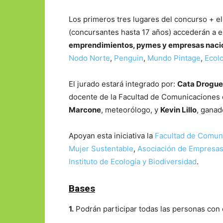
Los primeros tres lugares del concurso + el
(concursantes hasta 17 años) accederán a 
emprendimientos, pymes y empresas naci
Nodo Norte
,
Penguin
,
Mundo Pintage
,
Ecolo
El jurado estará integrado por:
Cata Drogue
docente de la Facultad de Comunicaciones 
Marcone
, meteorólogo, y
Kevin Lillo
, ganad
Apoyan esta iniciativa la
Facultad de Comuni
Mujer Sustentable
,
Asociación de Empresas
Instituto de Ecología y Biodiversidad
.
Bases
1.
Podrán participar todas las personas con d