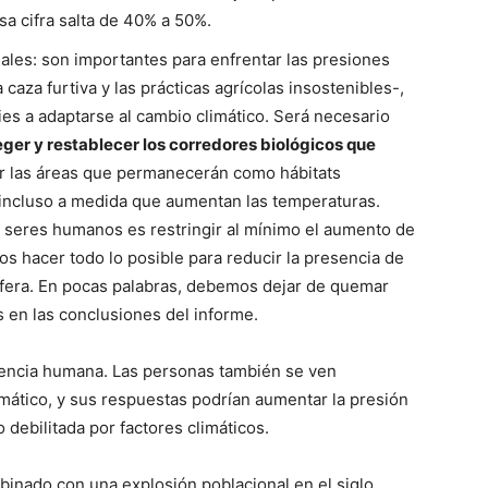
a cifra salta de 40% a 50%.
ales: son importantes para enfrentar las presiones
 caza furtiva y las prácticas agrícolas insostenibles-,
es a adaptarse al cambio climático. Será necesario
eger y restablecer los corredores biológicos que
ar las áreas que permanecerán como hábitats
incluso a medida que aumentan las temperaturas.
 seres humanos es restringir al mínimo el aumento de
s hacer todo lo posible para reducir la presencia de
sfera. En pocas palabras, debemos dejar de quemar
s en las conclusiones del informe.
ivencia humana. Las personas también se ven
mático, y sus respuestas podrían aumentar la presión
 debilitada por factores climáticos.
mbinado con una explosión poblacional en el siglo