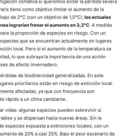
gación climática si queremos evitar la pérdida severa
arís tiene como objetivo limitar el aumento de la
ajo de 2°C (con un objetivo de 1,5°C),
los actuales
as lograrían frenar el aumento en 3,2°C
. A medida
hace la proporción de especies en riesgo. Con un
 especies que se encuentran actualmente en lugares
tinción local. Pero si el aumento de la temperatura se
 mitad, lo que subraya la importancia de una acción
ases de efecto invernadero.
érdidas de biodiversidad generalizadas. En este
gares prioritarios están en riesgo de extinción local.
armente afectadas, ya que con frecuencia son
te rápido a un clima cambiante.
ar vidas: algunas especies pueden sobrevivir si
rables y se dispersan hacia nuevas áreas. Sin la
de especies expuesta a extinciones locales, con un
aumenta de 20% a casi 25%. Bajo el peor escenario de