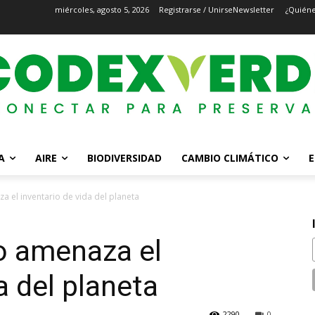
miércoles, agosto 5, 2026
Registrarse / Unirse
Newsletter
¿Quién
A
AIRE
BIODIVERSIDAD
CAMBIO CLIMÁTICO
E
 el inventario de vida del planeta
o amenaza el
a del planeta
2290
0