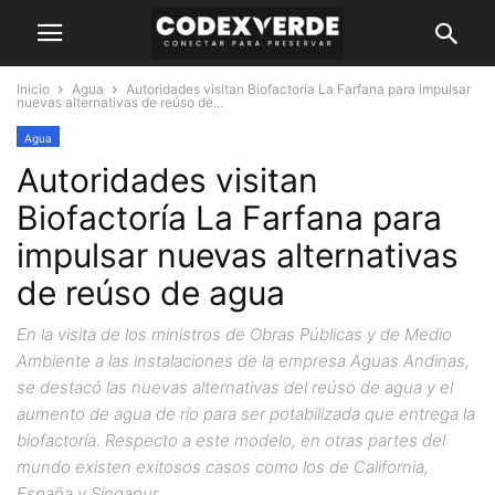
Inicio
Agua
Autoridades visitan Biofactoría La Farfana para impulsar
nuevas alternativas de reúso de...
Agua
Autoridades visitan
Biofactoría La Farfana para
impulsar nuevas alternativas
de reúso de agua
En la visita de los ministros de Obras Públicas y de Medio
Ambiente a las instalaciones de la empresa Aguas Andinas,
se destacó las nuevas alternativas del reúso de agua y el
aumento de agua de río para ser potabilizada que entrega la
biofactoría. Respecto a este modelo, en otras partes del
mundo existen exitosos casos como los de California,
España y Singapur