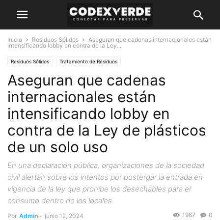
Inicio
Residuos Sólidos
Aseguran que cadenas internacionales están
intensificando lobby en contra de la Ley...
Residuos Sólidos
Tratamiento de Residuos
Aseguran que cadenas
internacionales están
intensificando lobby en
contra de la Ley de plásticos
de un solo uso
En una declaración pública, organizaciones de la sociedad
civil alertan sobre los intentos por postergar la entrada en
vigencia de la ley que prohíbe los desechables para el
consumo dentro de los locales
1967
0
Por
Admin
-
junio 12, 2024