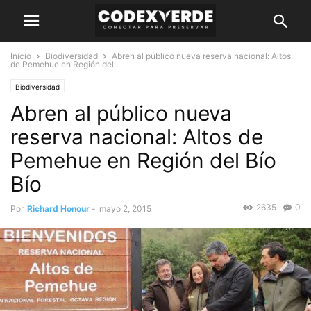
Inicio
Biodiversidad
Abren al público nueva reserva nacional: Altos
de Pemehue en Región del...
Biodiversidad
Abren al público nueva
reserva nacional: Altos de
Pemehue en Región del Bío
Bío
2635
0
Por
Richard Honour
-
mayo 2, 2015