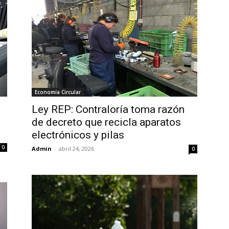
Economía Circular
a
Ley REP: Contraloría toma razón
de decreto que recicla aparatos
electrónicos y pilas
0
Admin
-
abril 24, 2026
0