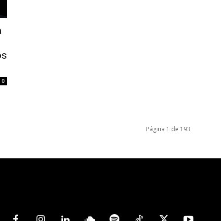
a
os
0
Página 1 de 193