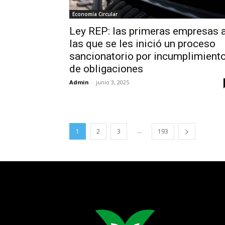
Economía Circular
Ley REP: las primeras empresas 
las que se les inició un proceso
sancionatorio por incumplimient
de obligaciones
Admin
-
junio 3, 2025
...
1
2
3
193