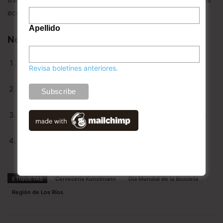
económico.
Apellido
Noticias Relacionadas:
Cervecería Kunstmann desarrollará terminal de
Revisa boletines anteriores.
recarga de bicicletas eléctricas en Los Ríos
SISS en Los Ríos inició plan de fiscalización para
asegurar agua potable en periodo estival
Osorninos recolectan 1.200 kilos de pilas usadas que
serán enviadas a relleno de seguridad
Proyecto GEF «Alianza Cero Extinción» cierra su
programa de educación ambiental 2017
ETIQUETAS
Cervecería Kunstmann
Día Mundial de la Bicicleta
Región de Los Ríos