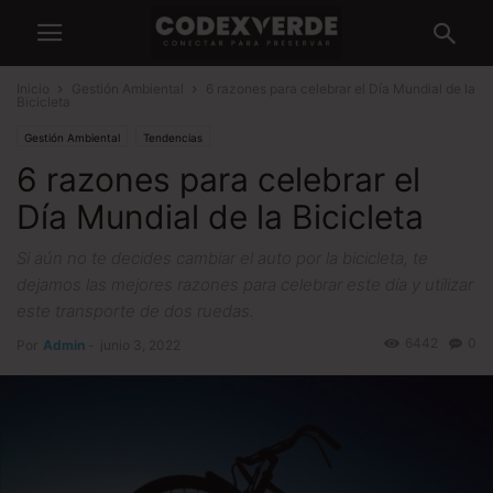
Inicio
Gestión Ambiental
6 razones para celebrar el Día Mundial de la
Bicicleta
Gestión Ambiental
Tendencias
6 razones para celebrar el
Día Mundial de la Bicicleta
Si aún no te decides cambiar el auto por la bicicleta, te
dejamos las mejores razones para celebrar este día y utilizar
este transporte de dos ruedas.
6442
0
Por
Admin
-
junio 3, 2022