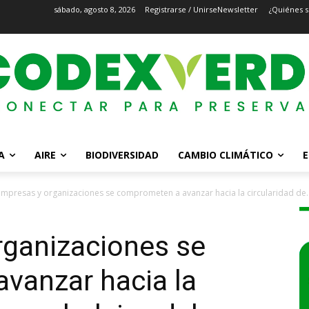
sábado, agosto 8, 2026
Registrarse / Unirse
Newsletter
¿Quiénes 
A
AIRE
BIODIVERSIDAD
CAMBIO CLIMÁTICO
E
empresas y organizaciones se comprometen a avanzar hacia la circularidad de..
rganizaciones se
vanzar hacia la