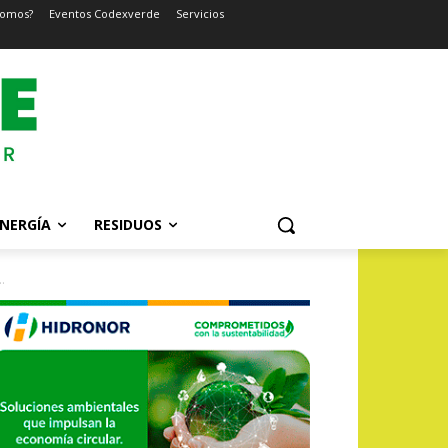
somos?
Eventos Codexverde
Servicios
NERGÍA
RESIDUOS
.