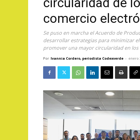
circularidad de l
comercio electr
Se puso en marcha el Acuerdo de Producc
desarrollar estrategias para minimizar e
promover una mayor circularidad en los 
Por
Ivannia Cordero, periodista Codexverde
-
enero 