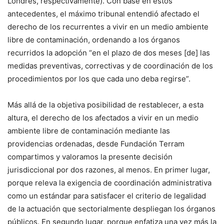
Londres, respectivamente).
Con
base en estos
antecedentes,
el máximo tribunal entendió afectado el
derecho
de los recurrentes
a vivir en un medio ambiente
libre de contaminación, ordenando a los órganos
recurridos la adopción
“en el plazo de dos meses
[de]
las
medidas preventivas, correctivas y de coordinación de los
procedimientos por los que cada uno deba regirse”
.
Más allá de la objetiva
posibilidad de restablecer, a esta
altura, el derecho
de los afectados
a vivir en un medio
ambiente libre de contaminación mediante las
providencias ordenadas, desde Fundación Terram
compartimos y valoramos la p
resente decisión
jurisdiccional
por dos razones, al menos. En primer lugar,
porque
releva la exigencia de coordinación administrativa
como un estándar para satisfac
er el criterio de legalidad
de la
actuación
que sectorialmente despliegan
los órganos
públicos
. En segundo lugar,
porque
enfatiza
una vez más la