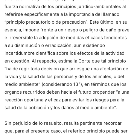
fuerza
normativa de
los p
rincipios j
urídico-ambientales al
referirse es
pecíficamente
a
l
a importancia del llamado
“
principio precautorio o de precaución
”
. Este último,
en
su
esencia
, impone frente a un riesgo o peligro de daño grave
e irreversible la adopción de medidas eficaces
tendientes
a
su disminución o erradicación,
aun
existiendo
incertidumbre científica
sobre los efectos de la actividad
en cuestión. Al respecto, estima la Corte que tal principio
“h
a de regir toda decisión que arriesgue una afectación de
la vida y la salud de las personas y de los animales, o del
medio ambiente”
(considerando 13°)
,
en términos que los
órganos recurridos deben hacia el futuro propender
“a una
reacción oportuna y eficaz para evitar los riesgos para la
salud de la población y los daños al medio ambiente”
.
Sin perjuicio de lo resuelto
, resulta pertinente recordar
que
, para el presente caso,
el
referido
principio
puede ser