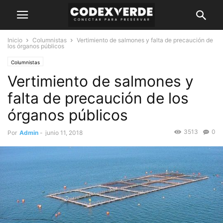
Inicio
Columnistas
Vertimiento de salmones y falta de precaución de
los órganos públicos
Columnistas
Vertimiento de salmones y
falta de precaución de los
órganos públicos
3513
0
Por
Admin
-
junio 11, 2018