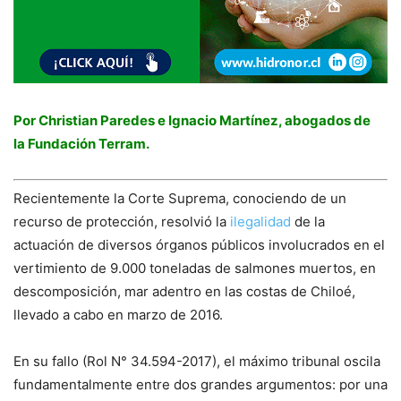
Por Christian Paredes
e Ignacio Martínez, a
bogado
s de
la
Fundación Terram.
Recientemente
la Corte Suprema, conociendo
de un
recurso de protección, resolvió la
ilegalidad
de la
actuación
de diversos órganos
públicos
involucrados
en el
vertimiento de
9
.
000 toneladas de salmones muertos
,
en
descomposición
,
mar adentro
en las costas de Chiloé,
llevado a cabo en marzo de 2016
.
En su fallo
(
R
ol N° 34.594-2017)
,
el máximo tr
ibunal
oscila
fundamentalmente
entre dos
grandes
argumentos:
por una