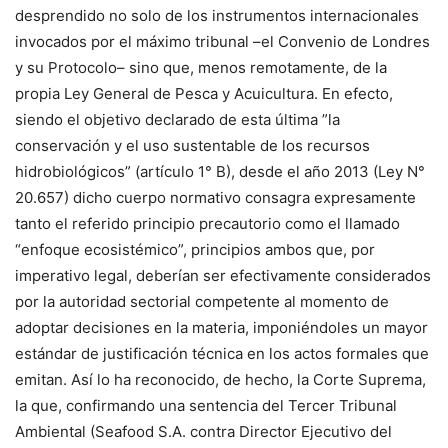
desprendido
no solo de los instrumentos internacionales
invocados por el máximo tribunal –el Convenio de Londres
y su Protocolo– sino que, menos remotamente, de la
propia Ley General de Pesca y Acuicultura
. En efecto,
siendo el objetivo declarado
de esta
última
”l
a
conservación y el uso sustentable de los recursos
hidrobiológicos”
(artículo 1° B), desde el año 2013
(
Ley N°
20.657
) dicho cuerpo normativo c
onsagra
expresamente
tanto
el
referido principio precautorio
como
el llamado
“enfoque
ecosistémico
”,
principios ambos
que,
por
imperativo legal,
deb
erían
ser
efectivamente
considerados
por la autoridad sectorial competente
al moment
o de
adoptar decisiones en la materia
, imponiéndoles un mayor
estándar de justificación técnica
en los actos formales que
emitan
.
Así lo ha reconocido
, de hecho, la Corte Suprema,
la que, confirmando
una sentencia del Tercer Tribunal
Ambiental (
Seafood
S.A.
contra Director Ejecutivo del