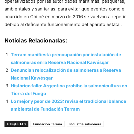
operativizados
por las autoridades marítima
s
, pesquera
s
,
ambiental
es
y sanitaria
s
, para evitar que eventos como el
ocurrido en Chiloé en marzo de 2016 se vuelvan a repetir
debido al
deficiente funcionamiento
del aparato
estatal.
Noticias Relacionadas:
Terram manifiesta preocupación por instalación de
salmoneras en la Reserva Nacional Kawésqar
Denuncian relocalización de salmoneras a Reserva
Nacional Kawésqar
Histórico fallo: Argentina prohíbe la salmonicultura en
Tierra del Fuego
Lo mejor y peor de 2023: revisa el tradicional balance
ambiental de Fundación Terram
ETIQUETAS
Fundación Terram
Industria salmonera