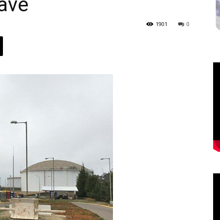
rave
1901
0