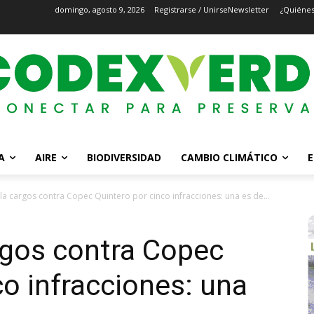
domingo, agosto 9, 2026
Registrarse / Unirse
Newsletter
¿Quiéne
A
AIRE
BIODIVERSIDAD
CAMBIO CLIMÁTICO
E
a cargos contra Copec Quintero por cinco infracciones: una es de...
gos contra Copec
co infracciones: una