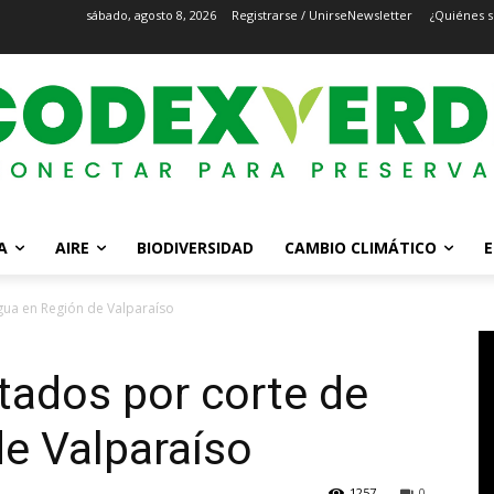
sábado, agosto 8, 2026
Registrarse / Unirse
Newsletter
¿Quiénes 
A
AIRE
BIODIVERSIDAD
CAMBIO CLIMÁTICO
E
gua en Región de Valparaíso
tados por corte de
e Valparaíso
1257
0