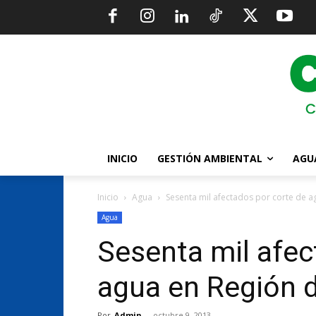
INICIO
GESTIÓN AMBIENTAL
AGU
Inicio
Agua
Sesenta mil afectados por corte de a
Agua
Sesenta mil afec
agua en Región d
Por
Admin
-
octubre 9, 2013