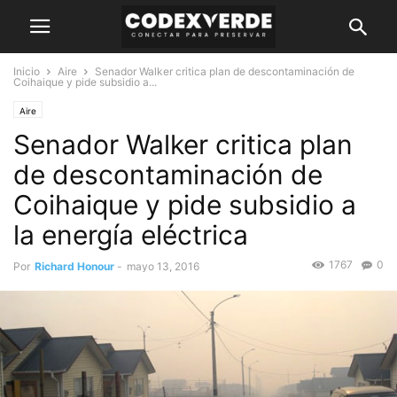
Inicio
Aire
Senador Walker critica plan de descontaminación de
Coihaique y pide subsidio a...
Aire
Senador Walker critica plan
de descontaminación de
Coihaique y pide subsidio a
la energía eléctrica
1767
0
Por
Richard Honour
-
mayo 13, 2016