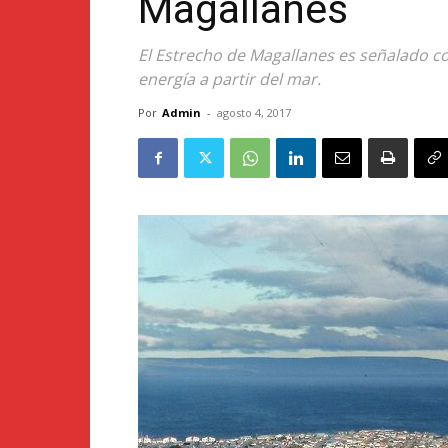
Magallanes
El Estrecho de Magallanes es señalado co
energía a partir del mar.
Por
Admin
-
agosto 4, 2017