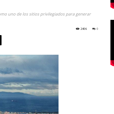
mo uno de los sitios privilegiados para generar
2406
0