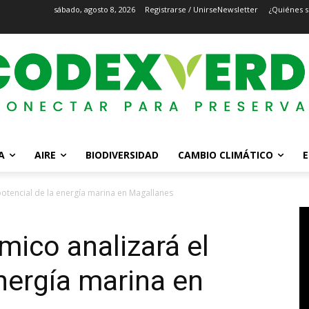
sábado, agosto 8, 2026
Registrarse / Unirse
Newsletter
¿Quiénes 
A
AIRE
BIODIVERSIDAD
CAMBIO CLIMÁTICO
E
otencial de la energía marina en Magallanes
ico analizará el
energía marina en