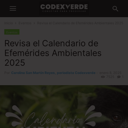
Inicio
Eventos
Revisa el Calendario de Efemérides Ambientales 2025
Eventos
Revisa el Calendario de
Efemérides Ambientales
2025
Por
Carolina San Martín Reyes, periodista Codexverde
-
enero 8, 2025
7525
1