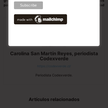
gratuita en tres regiones del
responsable de los recursos
país
naturales y biodiversidad
Carolina San Martín Reyes, periodista
Codexverde
https://codexverde.cl/
Periodista Codexverde.
Artículos relacionados