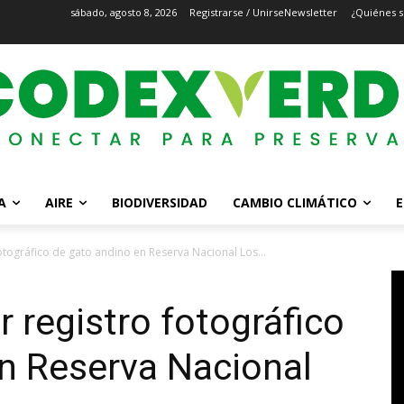
sábado, agosto 8, 2026
Registrarse / Unirse
Newsletter
¿Quiénes 
A
AIRE
BIODIVERSIDAD
CAMBIO CLIMÁTICO
E
fotográfico de gato andino en Reserva Nacional Los...
r registro fotográfico
n Reserva Nacional