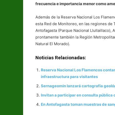
frecuencia e importancia menor como ame
Además de la Reserva Nacional Los Flamen
esta Red de Monitoreo, en las regiones de 
Antofagasta (Parque Nacional Llullaillaco)
prontamente también la Región Metropolitan
Natural El Morado).
Noticias Relacionadas:
Reserva Nacional Los Flamencos contará
infraestructura para visitantes
Sernageomin lanzará cartografía geológ
Invitan a participar en consulta pública
En Antofagasta toman muestras de sang