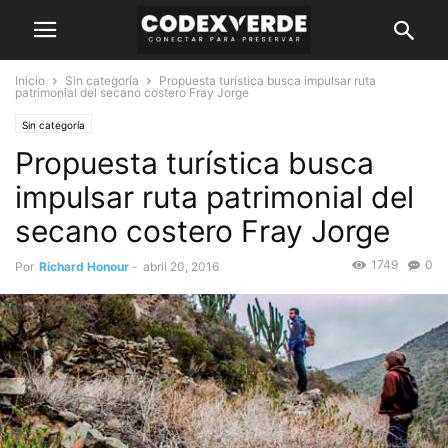
Inicio
Sin categoría
Propuesta turística busca impulsar ruta
patrimonial del secano costero Fray Jorge
Sin categoría
Propuesta turística busca
impulsar ruta patrimonial del
secano costero Fray Jorge
1749
0
Por
Richard Honour
-
abril 20, 2016