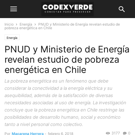
Inicio
Energía
PNUD y Ministerio de Energía revelan estudio de
pobreza energética en Chile
Energía
PNUD y Ministerio de Energía
revelan estudio de pobreza
energética en Chile
La pobreza energética es un fenómeno que debe
considerar la conectividad a la energía eléctrica y su
asequibilidad, además de la satisfacción de diversas
necesidades asociadas al uso de energía. La investigación
concluye que la pobreza energética en Chile restringe las
posibilidades de desarrollo humano, social y económico
tanto a nivel personal como colectivo.
3177
0
Por
Macarena Herrera
-
febrero 6, 2018