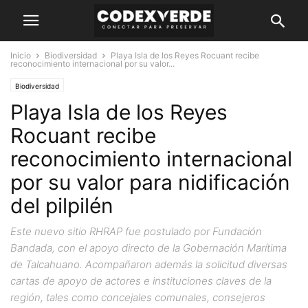
Inicio
Biodiversidad
Playa Isla de los Reyes Rocuant recibe
reconocimiento internacional por su valor...
Biodiversidad
Playa Isla de los Reyes
Rocuant recibe
reconocimiento internacional
por su valor para nidificación
del pilpilén
Este nuevo sitio RHRAP fue postulado por Fundación
Bandada, con el apoyo directo de la Gobernación Marítima
de Talcahuano. Acompañaron además la solicitud diversas
cartas de apoyo de actores e instituciones claves de la
región, tales como concejales comunales, consejeros