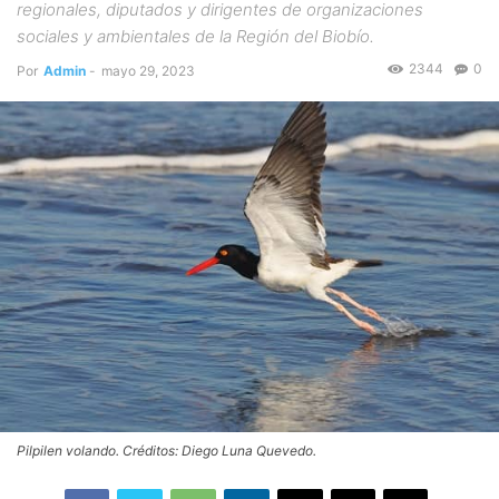
regionales, diputados y dirigentes de organizaciones
sociales y ambientales de la Región del Biobío.
2344
0
Por
Admin
-
mayo 29, 2023
Pilpilen volando. Créditos: Diego Luna Quevedo.