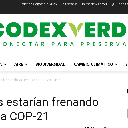
viernes, agosto 7, 2026
Registrarse / Unirse
Newsletter
¿Quiénes 
A
AIRE
BIODIVERSIDAD
CAMBIO CLIMÁTICO
E
an frenando acuerdo final en la COP-21
s estarían frenando
 la COP-21
1721
0