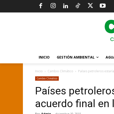
INICIO
GESTIÓN AMBIENTAL
AGU
Inicio
Cambio Climático
Países petroleros estarí
Cambio Climático
Países petrolero
acuerdo final en
Por
Admin
-
diciembre 10, 2015