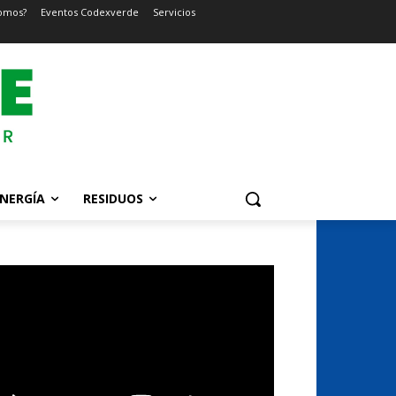
omos?
Eventos Codexverde
Servicios
NERGÍA
RESIDUOS