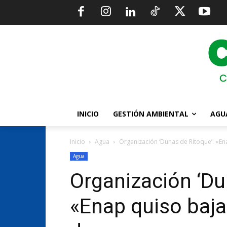
INICIO
GESTIÓN AMBIENTAL
AGU
Inicio
Agua
Organización ‘Dunas de Ritoque’: «Ena
Agua
Organización ‘Du
«Enap quiso bajarl