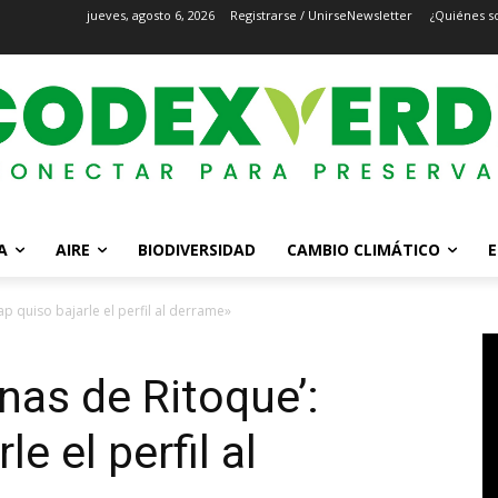
jueves, agosto 6, 2026
Registrarse / Unirse
Newsletter
¿Quiénes s
A
AIRE
BIODIVERSIDAD
CAMBIO CLIMÁTICO
E
p quiso bajarle el perfil al derrame»
nas de Ritoque’:
e el perfil al