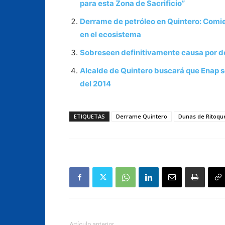
para esta Zona de Sacrificio”
Derrame de petróleo en Quintero: Comie
en el ecosistema
Sobreseen definitivamente causa por d
Alcalde de Quintero buscará que Enap s
del 2014
ETIQUETAS
Derrame Quintero
Dunas de Ritoqu
Artículo anterior