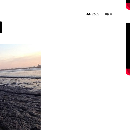
2655
0