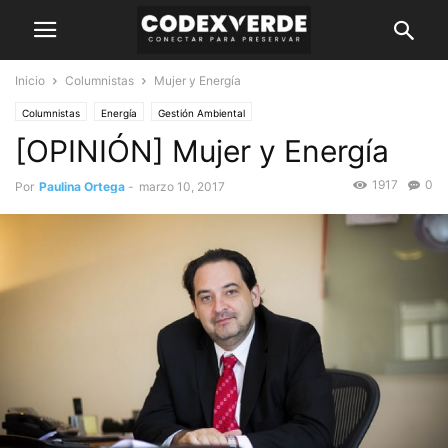
Inicio
Columnistas
Mujer y Energía
Columnistas
Energía
Gestión Ambiental
[OPINIÓN] Mujer y Energía
1917
0
Por
Paulina Ortega
-
marzo 10, 2017