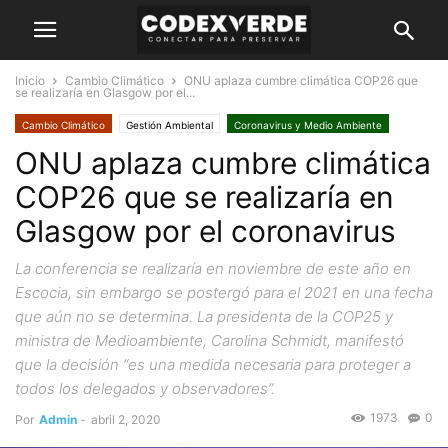
Inicio
Cambio Climático
ONU aplaza cumbre climática COP26 que
se realizaría en Glasgow por el...
Cambio Climático
Gestión Ambiental
Coronavirus y Medio Ambiente
ONU aplaza cumbre climática
COP26 que se realizaría en
Glasgow por el coronavirus
La conferencia se realizaría en noviembre de este año en
Escocia, sin embargo se postergó para el 2021 en una fecha
que aún no se determina. La presidenta de la COP25 y
ministra de Medioambiente, Carolina Schmidt, manifestó
que la decisión “es una medida necesaria para proteger a
todos los delegados y observadores”.
1973
0
Por
Admin
-
abril 2, 2020