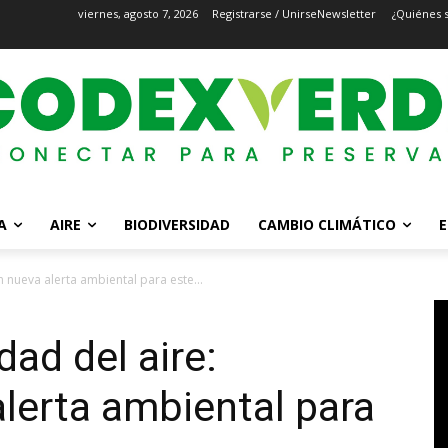
viernes, agosto 7, 2026
Registrarse / Unirse
Newsletter
¿Quiénes 
A
AIRE
BIODIVERSIDAD
CAMBIO CLIMÁTICO
E
n nueva alerta ambiental para este...
dad del aire:
lerta ambiental para