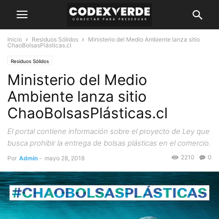
Inicio
Residuos Sólidos
Ministerio del Medio Ambiente lanza sitio
ChaoBolsasPlásticas.cl
Residuos Sólidos
Ministerio del Medio
Ambiente lanza sitio
ChaoBolsasPlásticas.cl
El portal contiene información sobre el proyecto de Ley que
busca prohibir la entrega de bolsas plásticas en el comercio.
2210
0
Por
Admin
-
mayo 28, 2018