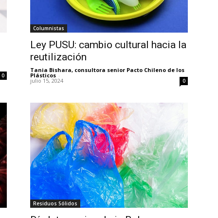
Columnistas
Ley PUSU: cambio cultural hacia la
reutilización
Tania Bishara, consultora senior Pacto Chileno de los
Plásticos
-
0
julio 15, 2024
0
Residuos Sólidos