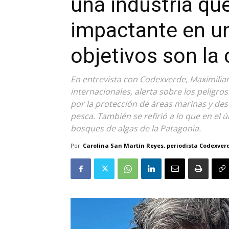
una industria qu
impactante en un
objetivos son la
En entrevista con Codexverde, Maximilian
internacionales, alerta sobre los peligr
por la protección de áreas marinas y desta
pesca. También se refirió a lo que en el 
bosques de algas de la Patagonia.
Por
Carolina San Martín Reyes, periodista Codexver