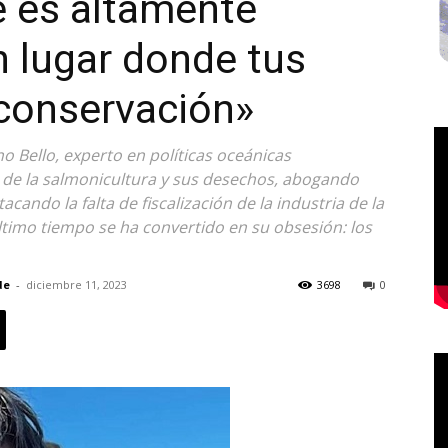
e es altamente
 lugar donde tus
 conservación»
o Bello, experto en políticas oceánicas
os de la salmonicultura y sus desechos, abogando
cando la falta de fiscalización de la industria de la
último tiempo se ha convertido en su obsesión: los
de
-
diciembre 11, 2023
3698
0