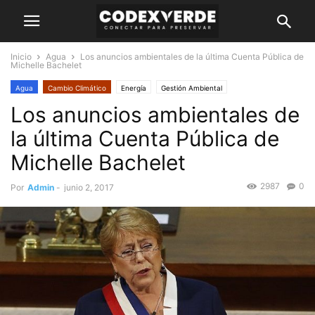
Inicio
Agua
Los anuncios ambientales de la última Cuenta Pública de
Michelle Bachelet
Agua
Cambio Climático
Energía
Gestión Ambiental
Los anuncios ambientales de
la última Cuenta Pública de
Michelle Bachelet
2987
0
Por
Admin
-
junio 2, 2017