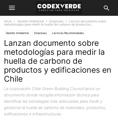
Inicio
Gestión Ambiental
Empresas
Lanzan documento sobre
metodologías para medir la huella de carbono de productos...
Gestión Ambiental
Empresas
Lecturas Recomendadas
Lanzan documento sobre
metodologías para medir la
huella de carbono de
productos y edificaciones en
Chile
La corporación Chile Green Building Council lanzó un
documento donde recopila información técnica para
identificar las estrategias más adecuadas para medir y
gestionar la huella de carbono de materiales, productos,
edificaciones e infraestructuras.