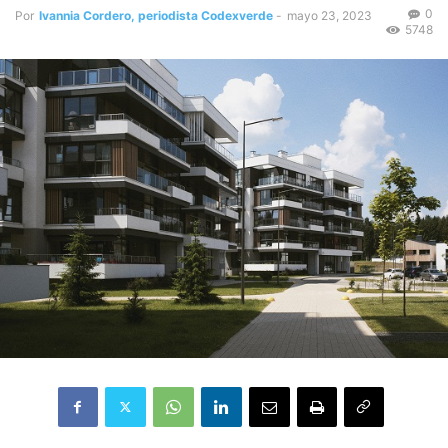
0
Por
Ivannia Cordero, periodista Codexverde
-
mayo 23, 2023
5748