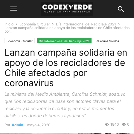
Inicio
Economía Circular
Día Internacional del Reciclaje 2021
Lanzan campaña solidaria en apoyo de los recicladores de Chile afectados
por...
Economía Circular
Día Internacional del Reciclaje 2021
Residuos Sólidos
Lanzan campaña solidaria en
apoyo de los recicladores de
Chile afectados por
coronavirus
La ministra del Medio Ambiente, Carolina Schmidt, sostuvo
que “los recicladores de base son actores claves para el
reciclaje y la economía circular y, en estos momentos
difíciles, es donde debemos ayudarlos”.
1840
0
Por
Admin
-
mayo 4, 2020