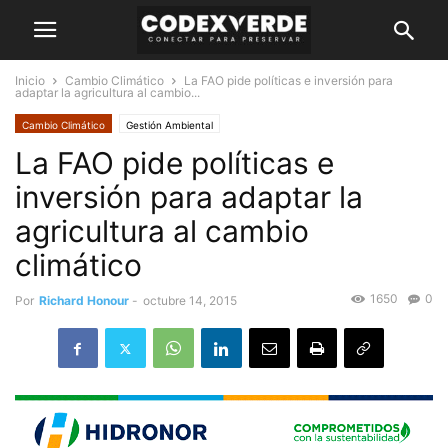
Inicio
Cambio Climático
La FAO pide políticas e inversión para
adaptar la agricultura al cambio...
Cambio Climático
Gestión Ambiental
La FAO pide políticas e
inversión para adaptar la
agricultura al cambio
climático
1650
0
Por
Richard Honour
-
octubre 14, 2015