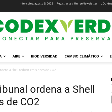
miércoles, agosto 5, 2026
Registrarse / Unirse
Newsletter
¿Quién
A
AIRE
BIODIVERSIDAD
CAMBIO CLIMÁTICO
E
 ordena a Shell reducir emisiones de CO2
tribunal ordena a Shell
es de CO2