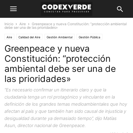
Inicio
Aire
Greenpeace y nueva Constitución: “protección ambiental
debe ser una de las prioridades»
Aire
Calidad del Aire
Gestión Ambiental
Gestión Pública
Greenpeace y nueva
Constitución: “protección
ambiental debe ser una de
las prioridades»
“Es necesario confirmar un itinerario claro y que la
ciudadanía tenga un rol protagónico y vinculante en la
definición de los grandes temas medioambientales que hoy
afectan al país y que también han sido causal de injusticia y
desigualdad durante ya demasiado tiempo”, dijo Matías
Asun, director nacional de Greenpeace.