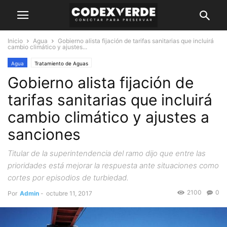
Inicio
Agua
Gobierno alista fijación de tarifas sanitarias que incluirá
cambio climático y ajustes...
Agua
Tratamiento de Aguas
Gobierno alista fijación de
tarifas sanitarias que incluirá
cambio climático y ajustes a
sanciones
Titular de la superintendencia del ramo dijo que entre las
prioridades está mejorar la respuesta ante situaciones como
cortes por episodios de turbiedad.
2100
0
Por
Admin
-
octubre 11, 2017