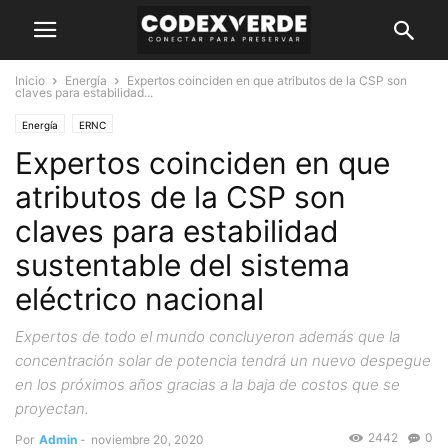
Inicio
Energía
Expertos coinciden en que atributos de la CSP son
claves para estabilidad...
Energía
ERNC
Expertos coinciden en que
atributos de la CSP son
claves para estabilidad
sustentable del sistema
eléctrico nacional
Expertos de todo el mundo concluyeron además que la
concentración solar de potencia tendrá un nuevo despegue
en los próximos años gracias a la baja de costos que se
proyectan.
2442
0
Por
Admin
-
noviembre 20, 2020