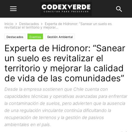
Inicio
Destacados
Experta de Hidronor: “Sanear un suelo es
revitalizar el territorio y mejorar...
Destacados
Eventos
Gestión Ambiental
Experta de Hidronor: “Sanear
un suelo es revitalizar el
territorio y mejorar la calidad
de vida de las comunidades”
Desde la empresa sostienen que Chile cuenta con
capacidades técnicas y operativas avanzadas para enfrentar
la contaminación de suelos, pero advierten que la ausencia
de una regulación vinculante continúa dificultando la
recuperación de terrenos y la gestión de pasivos
ambientales en el país.