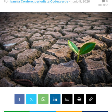
0
Por
Ivannia Cordero, periodista Codexverde
-
junio 9, 2026
986