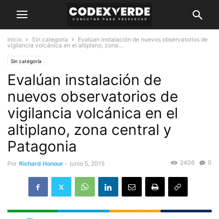
Inicio
Sin categoría
Evalúan instalación de nuevos observatorios de
vigilancia volcánica en el altiplano, zona...
Sin categoría
Evalúan instalación de
nuevos observatorios de
vigilancia volcánica en el
altiplano, zona central y
Patagonia
2406
0
Por
Richard Honour
-
junio 5, 2015