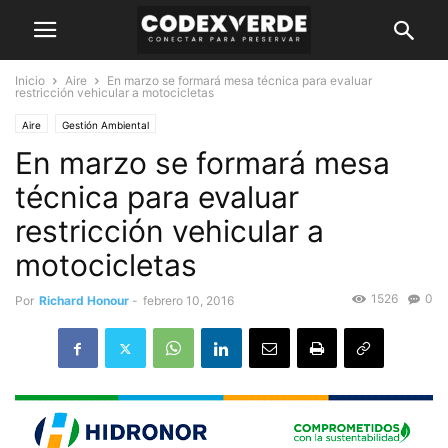
Inicio
Aire
En marzo se formará mesa técnica para evaluar
restricción vehicular a motocicletas
Aire
Gestión Ambiental
En marzo se formará mesa
técnica para evaluar
restricción vehicular a
motocicletas
1526
0
Por
Richard Honour
-
febrero 10, 2016