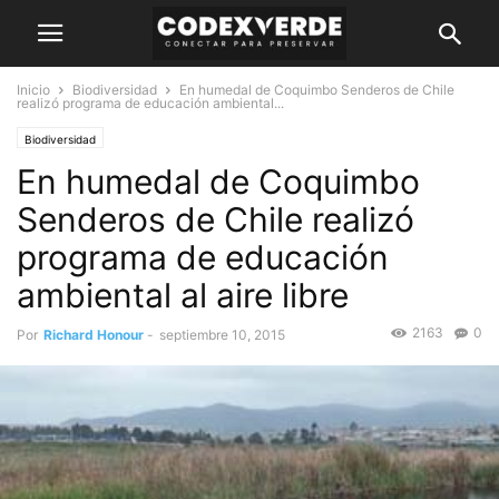
Inicio
Biodiversidad
En humedal de Coquimbo Senderos de Chile
realizó programa de educación ambiental...
Biodiversidad
En humedal de Coquimbo
Senderos de Chile realizó
programa de educación
ambiental al aire libre
2163
0
Por
Richard Honour
-
septiembre 10, 2015