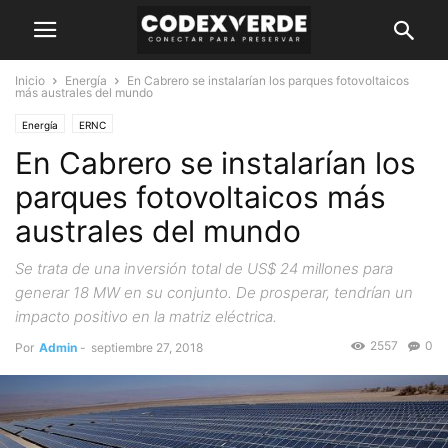
Inicio
Energía
En Cabrero se instalarían los parques fotovoltaicos
más australes del mundo
Energía
ERNC
En Cabrero se instalarían los
parques fotovoltaicos más
australes del mundo
Se trata de una inversión total de US$ 24 millones para
generar 18 MW en su conjunto. De prosperar, tendrían un
impacto positivo en la matriz eléctrica.
2557
0
Por
Admin
-
septiembre 27, 2018